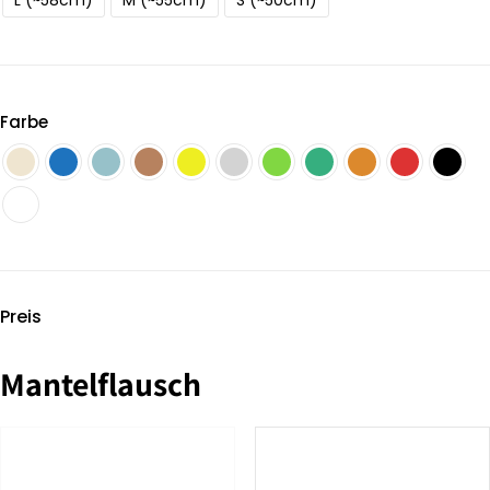
L (~58cm)
M (~55cm)
S (~50cm)
Farbe
Preis
Mantelflausch