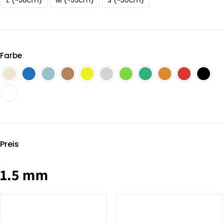
L (~58cm)
M (~55cm)
S (~50cm)
Farbe
Preis
1.5 mm