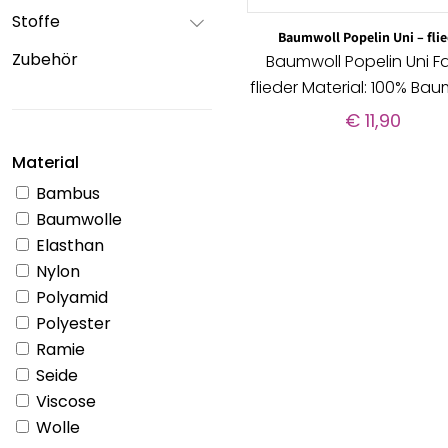
Stoffe
Baumwoll Popelin Uni – fli
Zubehör
Baumwoll Popelin Uni F
flieder Material: 100% Ba
€
11,90
Material
Bambus
Baumwolle
Elasthan
Nylon
Polyamid
Polyester
Ramie
Seide
Viscose
Wolle