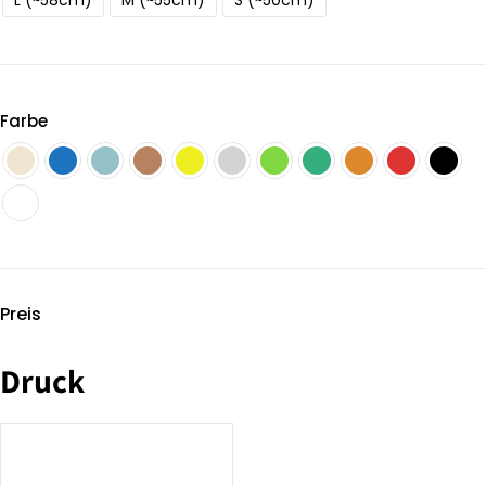
L (~58cm)
M (~55cm)
S (~50cm)
Farbe
Preis
Druck