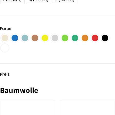
L (~58cm)
M (~55cm)
S (~50cm)
Farbe
Preis
Baumwolle