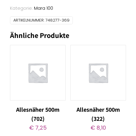
(369)
Menge
Kategorie:
Mara 100
ARTIKELNUMMER:
748277-369
Ähnliche Produkte
Allesnäher 500m
Allesnäher 500m
(702)
(322)
€
7,25
€
8,10