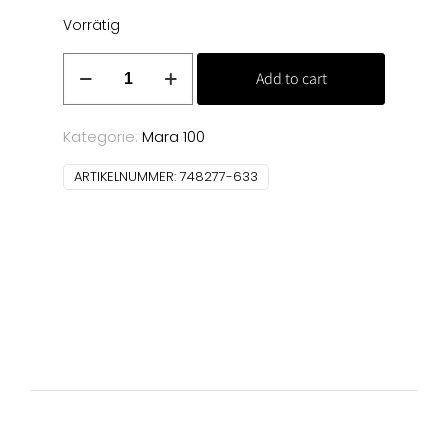
Vorrätig
Allesnäher
Add to cart
200m
(633)
Menge
Kategorie:
Mara 100
ARTIKELNUMMER:
748277-633