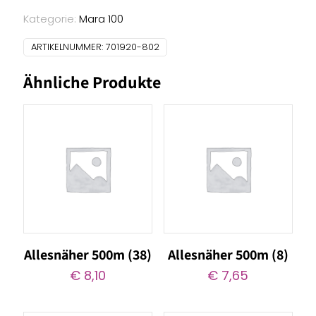
(802)
Menge
Kategorie:
Mara 100
ARTIKELNUMMER:
701920-802
Ähnliche Produkte
Allesnäher 500m (38)
Allesnäher 500m (8)
€
8,10
€
7,65