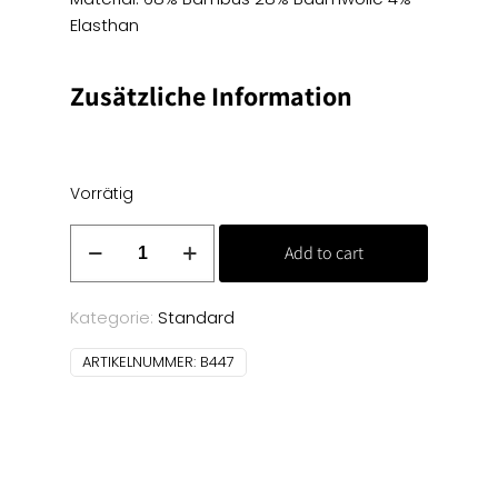
Elasthan
Zusätzliche Information
Vorrätig
Bambus
Add to cart
Jersey
Uni
-
Kategorie:
Standard
weiß
ARTIKELNUMMER:
B447
Menge