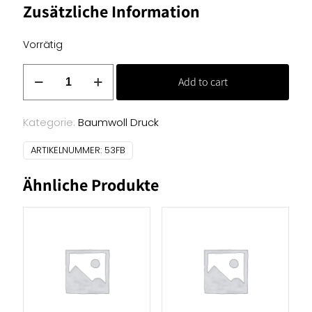
Zusätzliche Information
Vorrätig
Baumwoll
Add to cart
Druck
-
Blumen
Kategorie:
Baumwoll Druck
mit
ARTIKELNUMMER:
53FB
Gold
Menge
Ähnliche Produkte