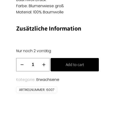
Farbe: Blumenwiese groß
Material: 100% Baumwolle
Zusätzliche Information
Nur noch 2 vorrätig
Baumwoll
Add to cart
Druck
-
Blumenwiese
Kategorie:
Erwachsene
groß
ARTIKELNUMMER:
6007
Menge