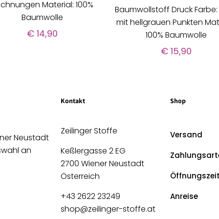
chnungen Material: 100%
Baumwollstoff Druck Farbe:
Baumwolle
mit hellgrauen Punkten Mate
€
14,90
100% Baumwolle
€
15,90
Kontakt
Shop
Zeilinger Stoffe
Versand
ener Neustadt
uswahl an
Keßlergasse 2 EG
Zahlungsart
2700 Wiener Neustadt
Österreich
Öffnungszei
+43 2622 23249
Anreise
shop@zeilinger-stoffe.at