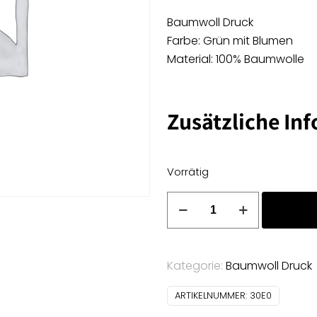
Baumwoll Druck
Farbe: Grün mit Blumen
Material: 100% Baumwolle
Zusätzliche In
Vorrätig
Baumwoll
Druck
-
grün
Kategorie:
Baumwoll Druck
mit
Blumen
ARTIKELNUMMER:
30E0
Menge