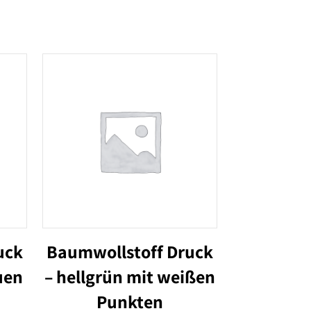
uck
Baumwollstoff Druck
uen
– hellgrün mit weißen
Punkten