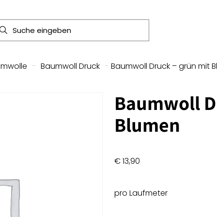
umwolle
-
Baumwoll Druck
-
Baumwoll Druck – grün mit 
Baumwoll Dr
Blumen
€
13,90
pro Laufmeter