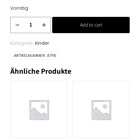
Vorrätig
Baumwoll
Add to cart
Druck
-
Pinguine
Kategorie:
Kinder
Menge
ARTIKELNUMMER:
A7FB
Ähnliche Produkte