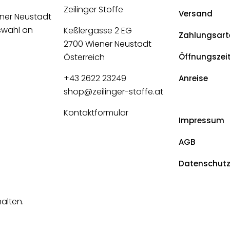
Zeilinger Stoffe
Versand
ener Neustadt
uswahl an
Keßlergasse 2 EG
Zahlungsart
2700 Wiener Neustadt
Österreich
Öffnungszei
+43 2622 23249
Anreise
shop@zeilinger-stoffe.at
Kontaktformular
Impressum
AGB
Datenschut
halten.