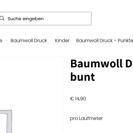
e
-
Baumwoll Druck
-
Kinder
-
Baumwoll Druck – Punkt
Baumwoll D
bunt
€
14,90
pro Laufmeter