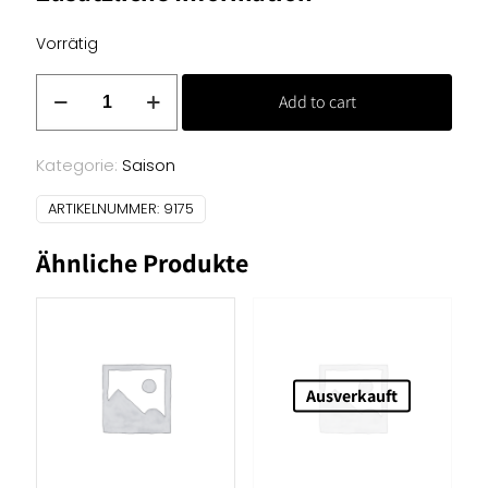
Vorrätig
Baumwoll
Add to cart
Jersey
Druck
-
Kategorie:
Saison
blau
ARTIKELNUMMER:
9175
Steine
Menge
Ähnliche Produkte
Ausverkauft