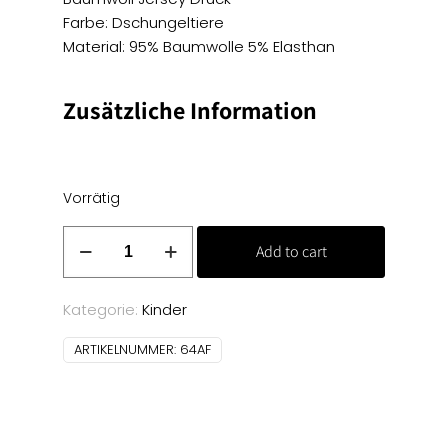
Farbe: Dschungeltiere
Material: 95% Baumwolle 5% Elasthan
Zusätzliche Information
Vorrätig
Baumwoll
Add to cart
Jersey
Druck
-
Kategorie:
Kinder
Dschungeltiere
ARTIKELNUMMER:
64AF
Menge