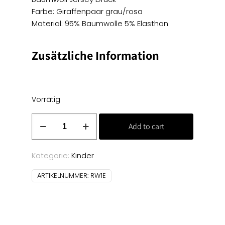
Farbe: Giraffenpaar grau/rosa
Material: 95% Baumwolle 5% Elasthan
Zusätzliche Information
Vorrätig
Baumwoll
Add to cart
Jersey
Druck
-
Kategorie:
Kinder
Giraffenpaar
ARTIKELNUMMER:
RW1E
grau/rosa
Menge