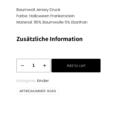
Baumwoll Jersey Druck
Farbe: Halloween Frankenstein
Material: 95% Baumwolle 5% Elasthan
Zusätzliche Information
Baumwoll
Add to cart
Jersey
Druck
-
Kategorie:
Kinder
Halloween
ARTIKELNUMMER:
8049
Frankenstein
Menge