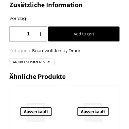
Zusätzliche Information
Vorrätig
Baumwoll
Add to cart
Jersey-
Druck
-
Kategorie:
Baumwoll Jersey Druck
Libellen
ARTIKELNUMMER:
2185
blau
Menge
Ähnliche Produkte
Ausverkauft
Ausverkauft