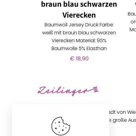
braun blau schwarzen
Vierecken
Bau
or
Baumwoll Jersey Druck Farbe:
Ma
weiß mit braun blau schwarzen
Vierecken Material: 95%
Baumwolle 5% Elasthan
€
18,90
Unseren Betrieb in der Innenstadt von Wi
gibt es seit 1896. Wir bieten eine große A
Stoffen und Zubehör an.