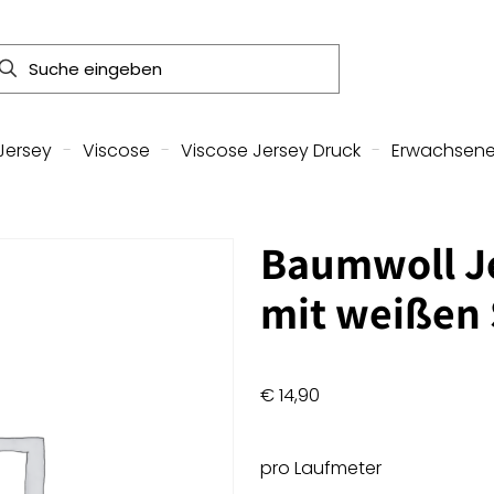
Jersey
-
Viscose
-
Viscose Jersey Druck
-
Erwachsen
Baumwoll Je
mit weißen 
€
14,90
pro Laufmeter