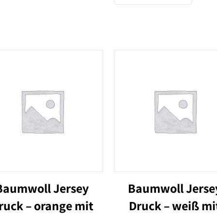
weißen
Streifen
Menge
Baumwoll Jersey
Baumwoll Jerse
ruck – orange mit
Druck – weiß mi