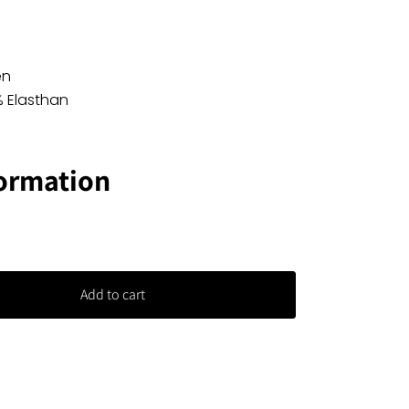
en
% Elasthan
formation
Add to cart