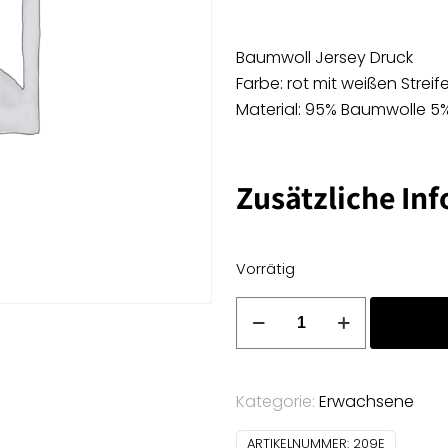
Baumwoll Jersey Druck
Farbe: rot mit weißen Streif
Material: 95% Baumwolle 5
Zusätzliche In
Vorrätig
Baumwoll
Jersey
Druck
-
Kategorie:
Erwachsene
rot
mit
ARTIKELNUMMER:
209E