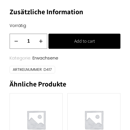
Zusätzliche Information
Vorrätig
Baumwoll
Add to cart
Jersey
Druck
-
Kategorie:
Erwachsene
weiß
ARTIKELNUMMER:
D417
mit
blauen
Ähnliche Produkte
Blumen
Menge