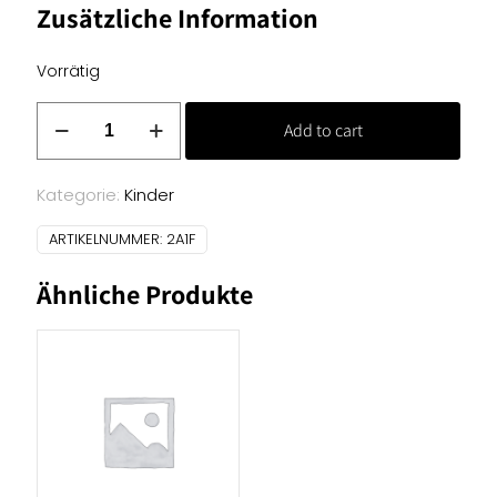
Zusätzliche Information
Vorrätig
Baumwoll
Add to cart
Jersey
(Panel)
-
Kategorie:
Kinder
Panda
ARTIKELNUMMER:
2A1F
Menge
Ähnliche Produkte