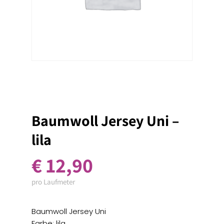
Baumwoll Jersey Uni –
lila
€
12,90
pro Laufmeter
Baumwoll Jersey Uni
Farbe: lila