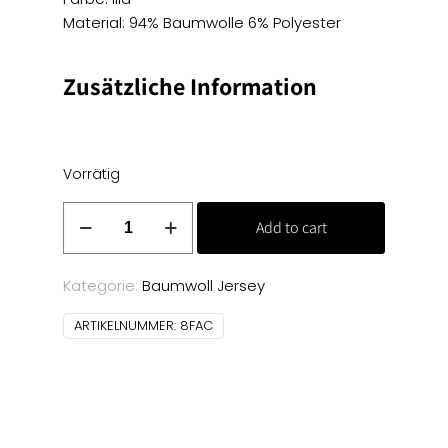
Material: 94% Baumwolle 6% Polyester
Zusätzliche Information
Vorrätig
Baumwoll
Add to cart
Jersey
Uni
-
Kategorie:
Baumwoll Jersey
lila
ARTIKELNUMMER:
8FAC
Menge