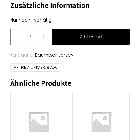
Zusätzliche Information
Nur noch 1 vorrätig
Baumwoll
Add to cart
Jersey
Uni
-
Kategorie:
Baumwoll Jersey
schwarz
ARTIKELNUMMER:
87D6
Menge
Ähnliche Produkte