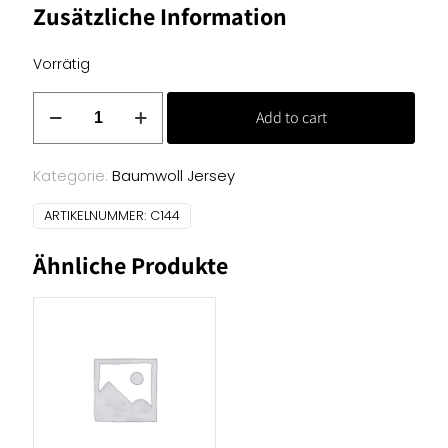
Zusätzliche Information
Vorrätig
Baumwoll
Add to cart
Jersey
Uni
-
Kategorie:
Baumwoll Jersey
schwarz
ARTIKELNUMMER:
C144
Menge
Ähnliche Produkte