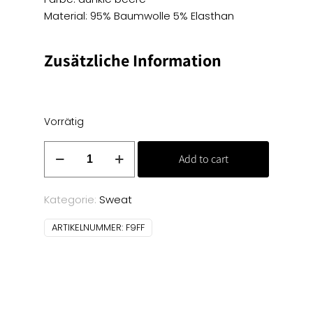
Material: 95% Baumwolle 5% Elasthan
Zusätzliche Information
Vorrätig
Baumwoll
Add to cart
Sweat
Jersey
-
Kategorie:
Sweat
dunkle
ARTIKELNUMMER:
F9FF
beere
Menge