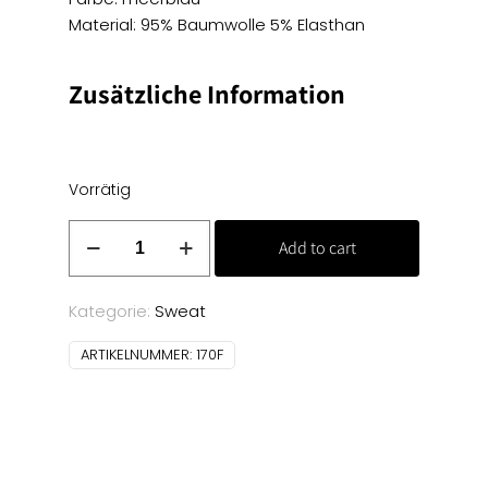
Material: 95% Baumwolle 5% Elasthan
Zusätzliche Information
Vorrätig
Baumwoll
Add to cart
Sweat
Jersey
-
Kategorie:
Sweat
meerblau
ARTIKELNUMMER:
170F
Menge