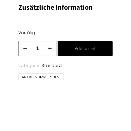
Zusätzliche Information
Vorrätig
Baumwoll
Add to cart
Uni
-
rot
Kategorie:
Standard
Menge
ARTIKELNUMMER:
3E21