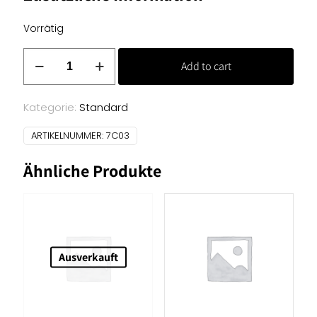
Vorrätig
Baumwollstoff
Add to cart
Streifen
-
hellblau/weiß
Kategorie:
Standard
Menge
ARTIKELNUMMER:
7C03
Ähnliche Produkte
Ausverkauft