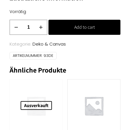
Vorrätig
Canvas
Add to cart
Druck
-
Blumen
Kategorie:
Deko & Canvas
pastell
ARTIKELNUMMER:
93DE
Menge
Ähnliche Produkte
Ausverkauft