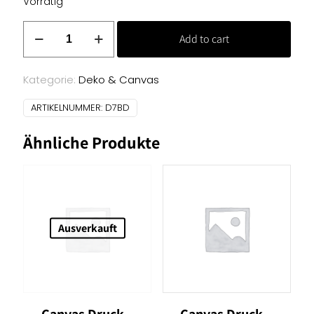
Vorrätig
Canvas
Add to cart
Uni
-
orchidee
Kategorie:
Deko & Canvas
Menge
ARTIKELNUMMER:
D7BD
Ähnliche Produkte
Ausverkauft