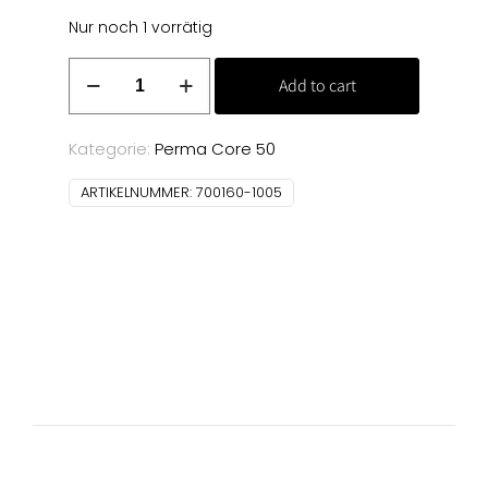
Nur noch 1 vorrätig
Denim
Add to cart
100
m
(1005)
Kategorie:
Perma Core 50
Menge
ARTIKELNUMMER:
700160-1005