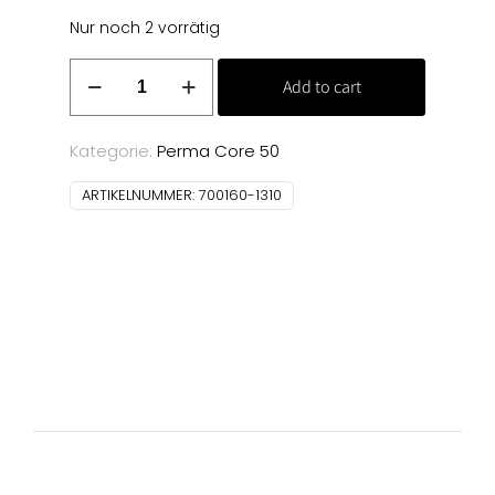
Nur noch 2 vorrätig
Denim
Add to cart
100
m
(1310)
Kategorie:
Perma Core 50
Menge
ARTIKELNUMMER:
700160-1310