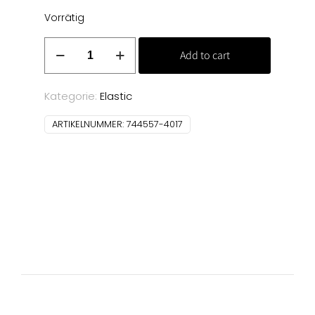
Vorrätig
Elastic
Add to cart
10
m
(4017)
Kategorie:
Elastic
Menge
ARTIKELNUMMER:
744557-4017