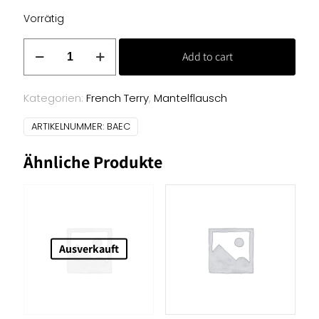
Vorrätig
French
Add to cart
Terry
Uni
-
Kategorien:
French Terry
,
Mantelflausch
grün
ARTIKELNUMMER:
BAEC
Menge
Ähnliche Produkte
Ausverkauft