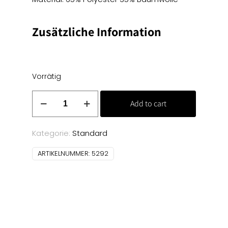
Zusätzliche Information
Vorrätig
Misch-
Add to cart
Berufskörper
-
Weinrot
Kategorie:
Standard
Menge
ARTIKELNUMMER:
5292