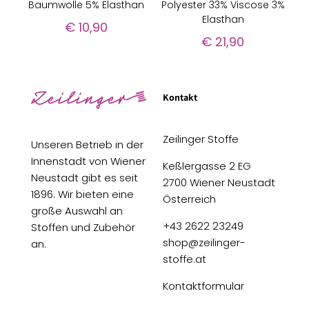
Baumwolle 5% Elasthan
Polyester 33% Viscose 3%
Elasthan
€
10,90
€
21,90
Kontakt
Zeilinger Stoffe
Unseren Betrieb in der
Innenstadt von Wiener
Keßlergasse 2 EG
Neustadt gibt es seit
2700 Wiener Neustadt
1896. Wir bieten eine
Österreich
große Auswahl an
+43 2622 23249
Stoffen und Zubehör
shop@zeilinger-
an.
stoffe.at
Kontaktformular