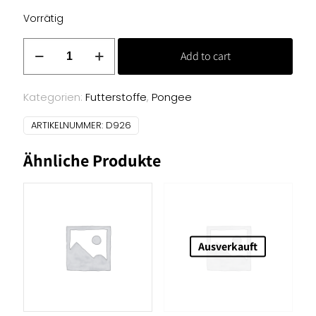
Vorrätig
Pongee
Add to cart
Futterstoff
-
orange
Kategorien:
Futterstoffe
,
Pongee
Menge
ARTIKELNUMMER:
D926
Ähnliche Produkte
Ausverkauft