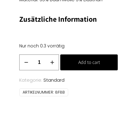
Zusätzliche Information
Nur noch 0.3 vorrätig
Punta
Add to cart
di
Roma
Stretch
Kategorie:
Standard
-
ARTIKELNUMMER:
8F8B
grau
meliert
Menge