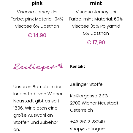
pink
mint
Viscose Jersey Uni
Viscose Jersey Uni
Farbe: pink Material: 94%
Farbe: mint Material: 60%
Viscose 6% Elasthan
Viscose 35% Polyamid
5% Elasthan
€
14,90
€
17,90
Kontakt
Zeilinger Stoffe
Unseren Betrieb in der
Innenstadt von Wiener
Keßlergasse 2 EG
Neustadt gibt es seit
2700 Wiener Neustadt
1896. Wir bieten eine
Österreich
große Auswahl an
+43 2622 23249
Stoffen und Zubehör
shop@zeilinger-
an.