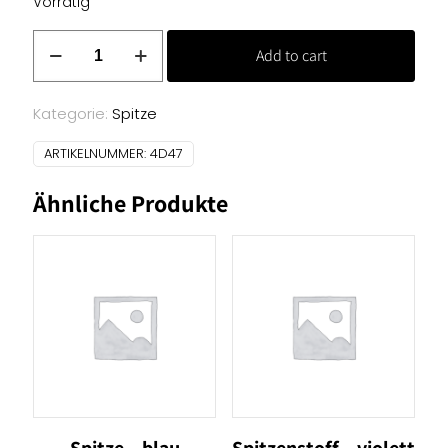
Vorrätig
Spitzenstoff
Add to cart
-
pink
Menge
Kategorie:
Spitze
ARTIKELNUMMER:
4D47
Ähnliche Produkte