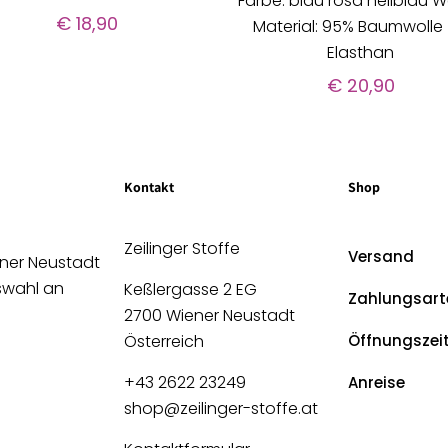
Farbe: blau rosa hellblau W
€
18,90
Material: 95% Baumwolle
Elasthan
€
20,90
Kontakt
Shop
Zeilinger Stoffe
Versand
ener Neustadt
uswahl an
Keßlergasse 2 EG
Zahlungsart
2700 Wiener Neustadt
Österreich
Öffnungszei
+43 2622 23249
Anreise
shop@zeilinger-stoffe.at