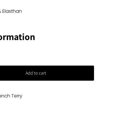
% Elasthan
formation
Add to cart
ench Terry