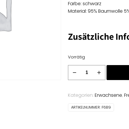
Farbe: schwarz
Material: 95% Baumwolle 5
Zusätzliche In
Vorrätig
French
Terry
Uni
-
Kategorien:
Erwachsene
,
Fr
schwarz
Menge
ARTIKELNUMMER:
F6B9