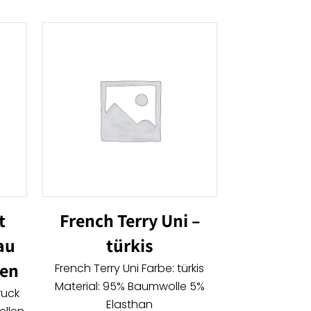
t
French Terry Uni –
au
türkis
len
French Terry Uni Farbe: türkis
Material: 95% Baumwolle 5%
ruck
Elasthan