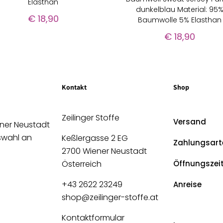
Elasthan
dunkelblau Material: 95
€
18,90
Baumwolle 5% Elasthan
€
18,90
Kontakt
Shop
Zeilinger Stoffe
Versand
ener Neustadt
uswahl an
Keßlergasse 2 EG
Zahlungsart
2700 Wiener Neustadt
Österreich
Öffnungszei
+43 2622 23249
Anreise
shop@zeilinger-stoffe.at
Kontaktformular