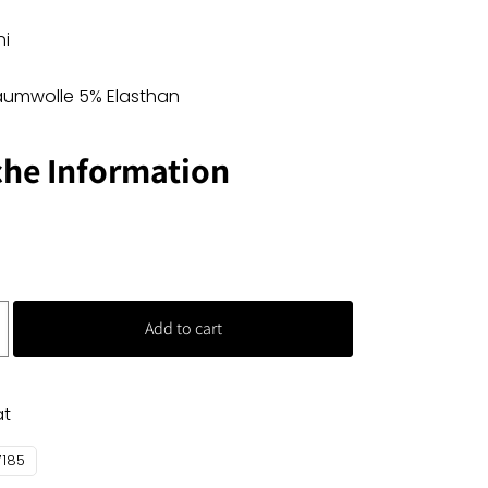
ni
Baumwolle 5% Elasthan
che Information
Add to cart
at
7185