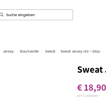
-
Jersey
-
Baumwolle
-
Sweat
-
Sweat Jersey Uni – blau
Sweat 
€
18,9
pro Laufmeter