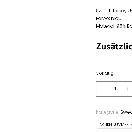
Sweat Jersey U
Farbe: blau
Material: 95% 
Zusätzli
Vorrätig
Sweat
Jersey
Uni
-
Kategorie:
Swe
blau
Menge
ARTIKELNUMMER: