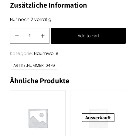
Zusätzliche Information
Nur noch 2 vorrätig
Trachtenstoff
Add to cart
-
Schlammgrüne
Blumen
Kategorie:
Baumwolle
Menge
ARTIKELNUMMER:
04F9
Ähnliche Produkte
Ausverkauft