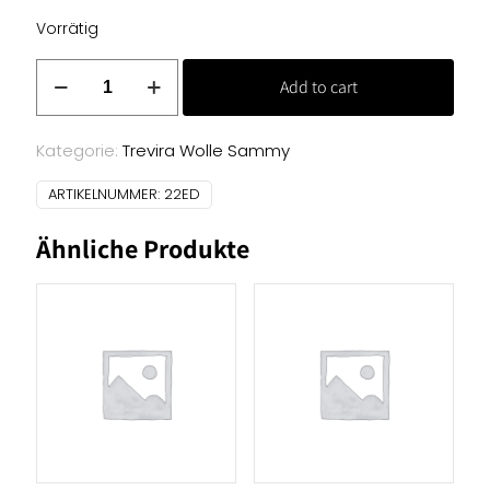
Vorrätig
Trevira
Add to cart
Wolle
-
kamel
Kategorie:
Trevira Wolle Sammy
Menge
ARTIKELNUMMER:
22ED
Ähnliche Produkte