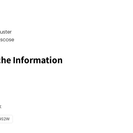
Muster
Viscose
che Information
k
9S2W