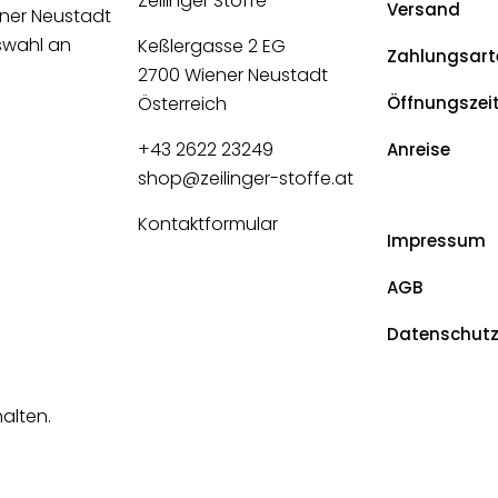
Zeilinger Stoffe
Versand
ener Neustadt
uswahl an
Keßlergasse 2 EG
Zahlungsart
2700 Wiener Neustadt
Österreich
Öffnungszei
+43 2622 23249
Anreise
shop@zeilinger-stoffe.at
Kontaktformular
Impressum
AGB
Datenschut
halten.