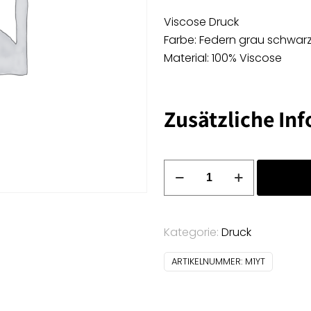
Viscose Druck
Farbe: Federn grau schwarz
Material: 100% Viscose
Zusätzliche In
Viscose
Druck
-
Federn
Kategorie:
Druck
grau
schwarz
ARTIKELNUMMER:
M1YT
rot
Menge