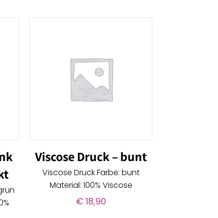
ink
Viscose Druck – bunt
kt
Viscose Druck Farbe: bunt
Material: 100% Viscose
grün
€
18,90
00%