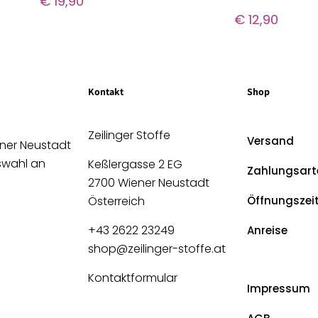
€
19,90
€
12,90
Kontakt
Shop
Zeilinger Stoffe
Versand
ener Neustadt
uswahl an
Keßlergasse 2 EG
Zahlungsart
2700 Wiener Neustadt
Österreich
Öffnungszei
+43 2622 23249
Anreise
shop@zeilinger-stoffe.at
Kontaktformular
Impressum