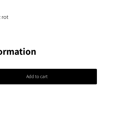
 rot
formation
Add to cart