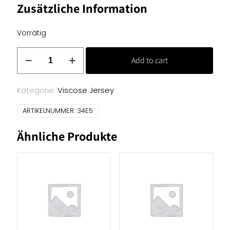
Zusätzliche Information
Vorrätig
Viscose-
Add to cart
Jersey-
Uni
-
Kategorie:
Viscose Jersey
Dunkelblau
ARTIKELNUMMER:
34E5
Menge
Ähnliche Produkte