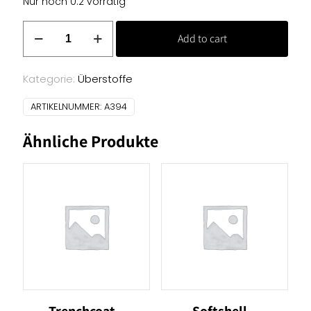
Nur noch 0.2 vorrätig
Walkloden
Add to cart
-
rot
Menge
Kategorie:
Überstoffe
ARTIKELNUMMER:
A394
Ähnliche Produkte