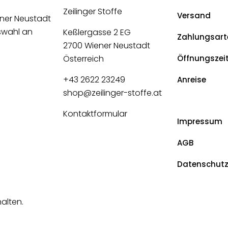
Zeilinger Stoffe
Versand
ener Neustadt
uswahl an
Keßlergasse 2 EG
Zahlungsart
2700 Wiener Neustadt
Österreich
Öffnungszei
+43 2622 23249
Anreise
shop@zeilinger-stoffe.at
Kontaktformular
Impressum
AGB
Datenschut
halten.