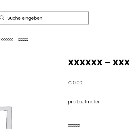
xxxxxx – xxxxx
xxxxxx – xx
€
0,00
pro Laufmeter
xxxxxx