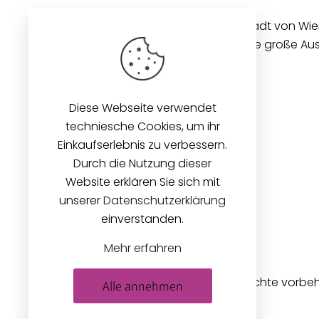
Unseren Betrieb in der Innenstadt von Wi
gibt es seit 1896. Wir bieten eine große A
Stoffen und Zubehör an.
Diese Webseite verwendet
techniesche Cookies, um ihr
Einkaufserlebnis zu verbessern.
Durch die Nutzung dieser
Website erklären Sie sich mit
unserer
Datenschutzerklärung
einverstanden.
Mehr erfahren
© 2026
Zeilinger Stoffe
. Alle Rechte vorbe
Alle annehmen