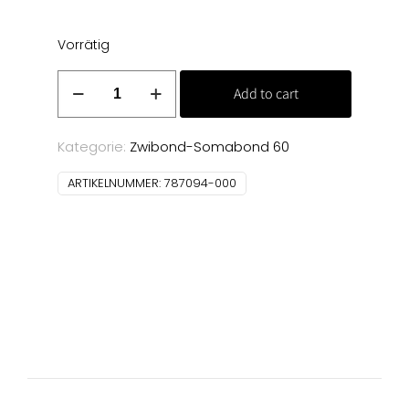
Vorrätig
Zwibond
Add to cart
60
50
m
Kategorie:
Zwibond-Somabond 60
(000)
ARTIKELNUMMER:
787094-000
Menge